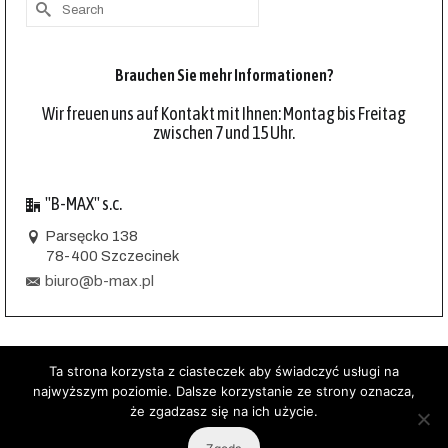
Search
for:
Brauchen Sie mehr Informationen?
Wir freuen uns auf Kontakt mit Ihnen: Montag bis Freitag
zwischen 7 und 15 Uhr.
"B-MAX" s.c.
Parsęcko 138
78-400 Szczecinek
biuro@b-max.pl
Ta strona korzysta z ciasteczek aby świadczyć usługi na
najwyższym poziomie. Dalsze korzystanie ze strony oznacza,
Zerspanen
Schweißen, Punktschweißen
PEM-Montage
Biegen
że zgadzasz się na ich użycie.
Ausstanzen