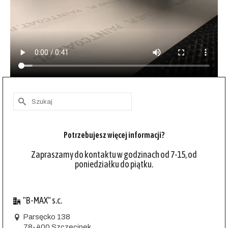
Szuklaj
w:
Potrzebujesz więcej informacji?
Zapraszamy do kontaktu w godzinach od 7-15, od
poniedziałku do piątku.
"B-MAX" s.c.
Parsęcko 138
78-400 Szczecinek